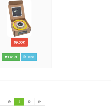
69,00€
Panier
Fiche
1