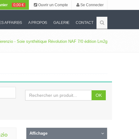
nier
0,00 €
Ouvrir un Compte
Se Connecter
S AFFAIRES
A PROPOS
GALERIE
CONTACT
erenzio - Soie synthétique Révolution NAF 7/0 édition Lm2g
OK
zio
Affichage