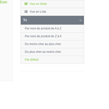
tion
Vue en Grille
Vue en Liste
Tri
Par nom de produit de A à Z
Par nom de produit de Z à A
Du moins cher au plus cher
Du plus cher au moins cher
Par défaut