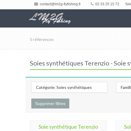
contact@lm2g-flyfishing.fr
02 33 25 15 72
Sel
5 références
Soies synthétiques Terenzio - Soie
Catégorie: Soies synthétiques
Famil
Supprimer filtres
Soie synthétique Terenzio
So