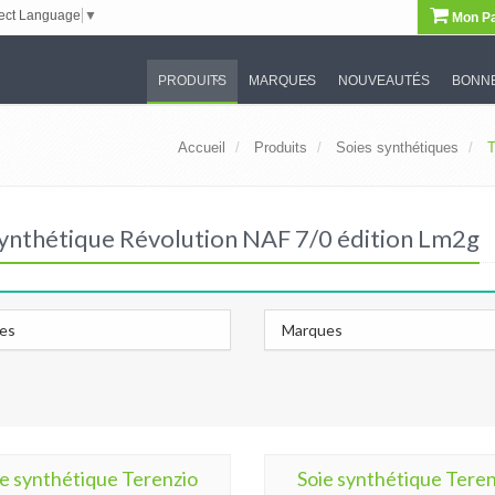
ect Language
▼
Mon Pa
PRODUITS
MARQUES
NOUVEAUTÉS
BONNE
Accueil
Produits
Soies synthétiques
T
 synthétique Révolution NAF 7/0 édition Lm2g
les
Marques
ie synthétique Terenzio
Soie synthétique Teren