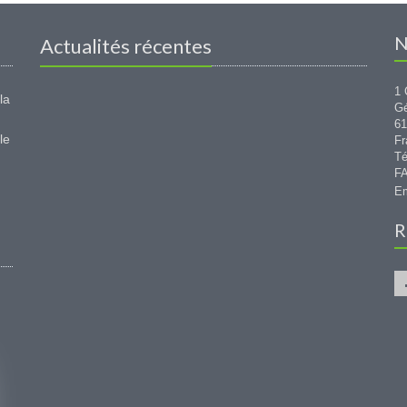
N
Actualités récentes
1 
la
G
6
le
Fr
Té
FA
Em
R