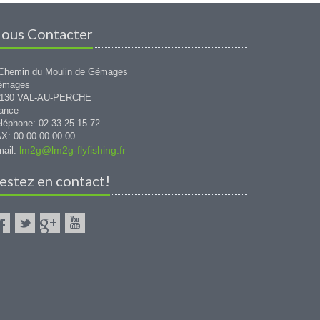
ous Contacter
Chemin du Moulin de Gémages
émages
1130 VAL-AU-PERCHE
ance
léphone: 02 33 25 15 72
X: 00 00 00 00 00
lm2g@lm2g-flyfishing.fr
ail:
estez en contact!