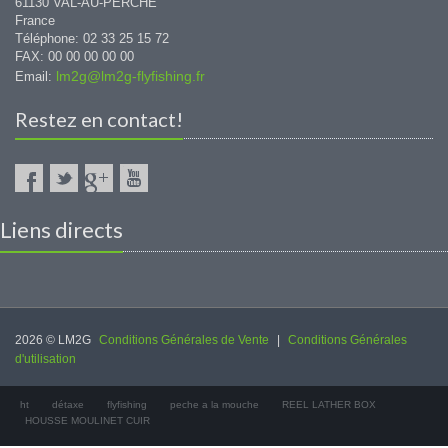
61130 VAL-AU-PERCHE
France
Téléphone: 02 33 25 15 72
FAX: 00 00 00 00 00
lm2g@lm2g-flyfishing.fr
Email:
Restez en contact!
Liens directs
2026 © LM2G
Conditions Générales de Vente
|
Conditions Générales
d'utilisation
ht
détaxe
flyfishing
peche a la mouche
REEL LATHER BOX
HOUSSE MOULINET CUIR