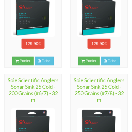
129,90€
129,90€
Panier
Fiche
Panier
Fiche
Soie Scientific Anglers
Soie Scientific Anglers
Sonar Sink 25 Cold -
Sonar Sink 25 Cold -
200 Grains (#6/7) - 32
250 Grains (#7/8) - 32
m
m