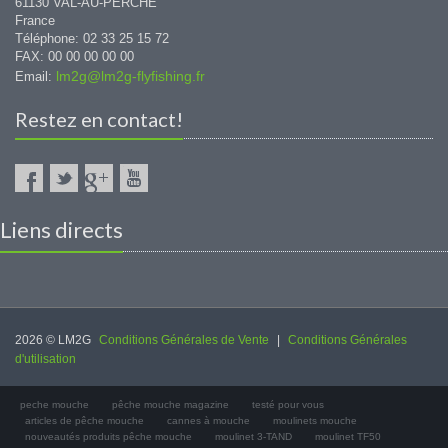
61130 VAL-AU-PERCHE
France
Téléphone: 02 33 25 15 72
FAX: 00 00 00 00 00
lm2g@lm2g-flyfishing.fr
Email:
Restez en contact!
Liens directs
2026 © LM2G
Conditions Générales de Vente
|
Conditions Générales
d'utilisation
peche mouche
pêche mouche magazine
testé pour vous
articles de pêche mouche
cannes à mouche
moulinets mouche
nouveautés produits pêche mouche
moulinet 3-TAND
moulinet TF50