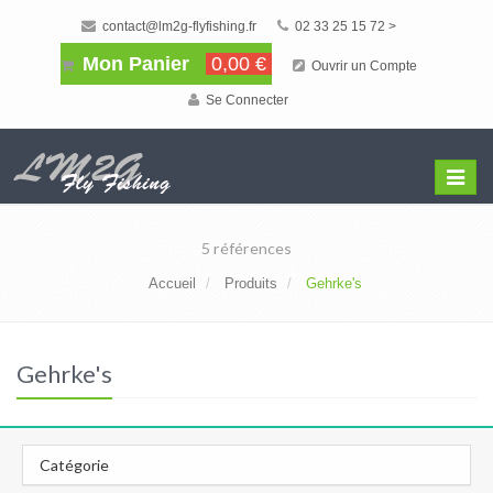
contact@lm2g-flyfishing.fr
02 33 25 15 72 >
Mon Panier
0,00 €
Ouvrir un Compte
Se Connecter
Affiche
Menu
5 références
Accueil
Produits
Gehrke's
Gehrke's
Catégorie