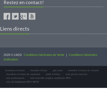
Restez en contact!
Liens directs
2026 © LM2G
Conditions Générales de Vente
|
Conditions Générales
d'utilisation
chambres d hotes
chambre d'hote
gite rural
chambre d hotes de charme
chambres d hotes de caractère
table d'hôtes
soie peche mouche
soie performante
soie scientific anglers amplitude MPX
soie SA AMplitude MPX WF3F