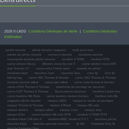
2026 © LM2G
Conditions Générales de Vente
|
Conditions Générales
d'utilisation
peche mouche
pêche mouche magazine
testé pour vous
articles de pêche mouche
cannes à mouche
moulinets mouche
nouveautés produits pêche mouche
moulinet 3-TAND
moulinet TF50
canne winston Nexus
Winston nexus 9p soie 5
canne winston nexus 905
soie Terenzio CT
canne echo 3 fresh water
musette de pêche
moulinets haart
mouches J:son
mouches Json
J:son fly
Json fly
fishing bag
canne NS2 Thomas & thomas
canne NS2 Thomas & Thomas
moulinet mouche willow
raised pilar willow
canne solar thomas & thomas
canne LPSII Thomas é Thomas
plateforme de montage de mouches
canne ESP Thomas & Thomas
fluorocarbone phantom
moulinet Z-reels revo
canne bambou Mb Rods
canne bambou moreno borriero
bamboo rods Mb
magazine pêche mouche
marque LM2G
marque le moulin de gemages
marque Thomas & Thomas
marque Z-Reels
marque Mb rods
marque winston
marque willow
marque J:son
marque Json
marque Echo
canne bambou Mb rods SFW
moulinet 3 TAND TF70
moulinet Haart TH6 duo II
moulinet ABEL Sealed 4 5 6 7
mouches pêche
mouches lm2g
selection speciale mouches
fly fish
Fastwater Grey fly
mouche Fastwater Grey