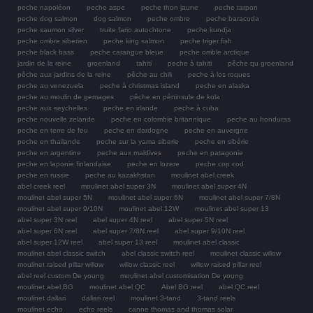
peche napoléon
peche aspe
peche thon jaune
peche tarpon
peche dog salmon
dog salmon
peche ombre
peche baracuda
peche saumon silver
truite fario autochtone
peche kundja
peche ombre siberien
peche king salmon
peche triger fish
peche black bass
peche carangue bleue
peche omble arctique
jardin de la reine
groenland
tahiti
peche à tahiti
pêche qu groenland
pêche aux jardins de la reine
pêche au chili
peche à los roques
peche au venezuela
peche à christmas island
peche en alaska
peche au moulin de gemages
pêche en péninsule de kola
peche aux seychelles
peche en irlande
peche à cuba
peche nouvelle zelande
peche en colombie britannique
peche au honduras
peche en terre de feu
peche en dordogne
peche en auvergne
peche en thailande
peche sur la yama siberie
peche en sibérie
peche en argentine
peche aux maldives
peche en patagonie
peche en laponie finlandaise
peche en lozere
peche cop cod
peche en russie
peche au kazakhstan
moulinet abel creek
abel creek reel
moulinet abel super 3N
moulinet abel super 4N
moulinet abel super 5N
moulinet abel super 6N
moulinet abel super 7/8N
moulinet abel super 9/10N
moulinet abel 12W
moulinet abel super 13
abel super 3N reel
abel super 4N reel
abel super 5N reel
abel super 6N reel
abel super 7/8N reel
abel super 9/10N reel
abel super 12W reel
abel super 13 reel
moulinet abel classic
moulinet abel classic switch
abel classic switch reel
moulinet classic willow
moulinet raised pillar willow
willow classic reel
willow raised pillar reel
abel reel custom De young
moulinet abel customisation De young
moulinet abel BG
moulinet abel QC
Abel BG reel
abel QC reel
moulinet dallari
dallari reel
moulinet 3-tand
3-tand reels
moulinet echo
echo reels
canne thomas and thomas solar