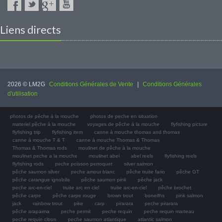
Liens directs
2026 © LM2G
Conditions Générales de Vente
|
Conditions Générales
d'utilisation
photos de pêche à la mouche
photos de peche en situation
materiel pêche à la mouche
voyages de pêche à la mouche
flyfishing picture
flyfishing trip
flyfishing item
canne à mouche thomas and thomas
canne à mouche T & T
canne à mouche Thomas & Thomas
Thomas & Thomas rods
moulinet de pêche à la mouche
moulinet peche a la mouche
moulinet abel
abel reels
flyfishing reels
flyfishing rods
peche poisson perroquet
silver salmon
pêche saumon silver
peche amour blanc
pêche truite fario
pêche GT
pêche carangue ignobilis
pêche saumon pink
pêche jack
peche arc-en-ciel
truite arc en ciel
truite arc-en-ciel
pêche brochet
pêche carpe
pêche carpe rouge
brown trout
boneifhs
pink salmon
jack
rainbow trout
pike
carp
pirarara
peche pirarara
pêche arapaima
peche permit
peche requin
peche requin marteau
peche requin citron
peche saumon atlantique
atlantic salmon