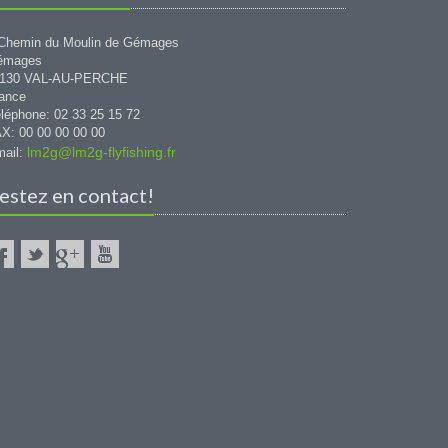
Chemin du Moulin de Gémages
émages
1130 VAL-AU-PERCHE
ance
léphone: 02 33 25 15 72
X: 00 00 00 00 00
lm2g@lm2g-flyfishing.fr
ail:
estez en contact!