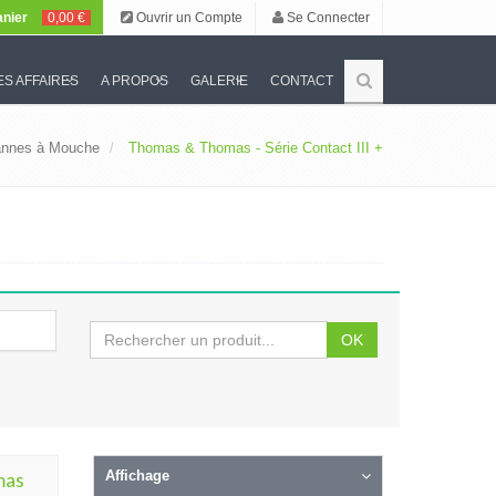
nier
0,00 €
Ouvrir un Compte
Se Connecter
S AFFAIRES
A PROPOS
GALERIE
CONTACT
nnes à Mouche
Thomas & Thomas - Série Contact III +
OK
mas
Affichage