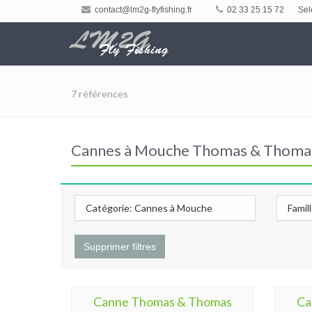
contact@lm2g-flyfishing.fr
02 33 25 15 72
Sel
7 références
Cannes à Mouche Thomas & Thomas -
Catégorie: Cannes à Mouche
Famil
Supprimer filtres
Canne Thomas & Thomas
Ca