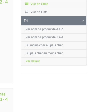
2 - 4
Vue en Grille
Vue en Liste
Tri
Par nom de produit de A à Z
Par nom de produit de Z à A
Du moins cher au plus cher
Du plus cher au moins cher
Par défaut
mas
3 - 4