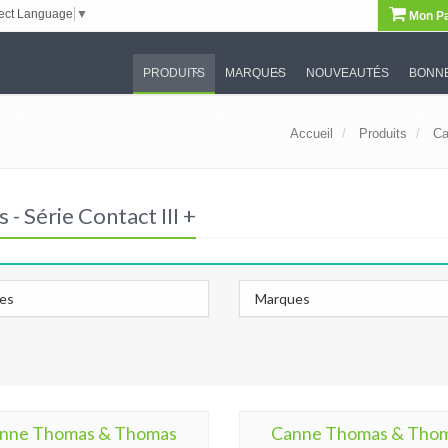
ect Language
▼
Mon Pa
PRODUITS
MARQUES
NOUVEAUTÉS
BONNE
Accueil
Produits
Ca
 Série Contact III +
les
Marques
nne Thomas & Thomas
Canne Thomas & Tho