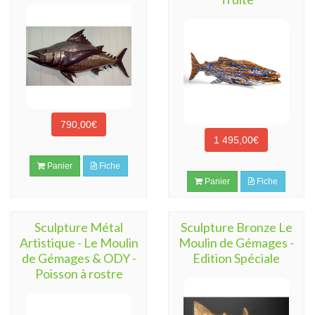
790,00€
1 495,00€
Panier
Fiche
Panier
Fiche
Sculpture Métal
Sculpture Bronze Le
Artistique - Le Moulin
Moulin de Gémages -
de Gémages & ODY -
Edition Spéciale
Poisson à rostre