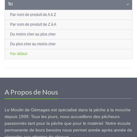
Tri
Par nom de produit de A à Z
Par nom de produit de Z à A
Du moins cher au plus cher
Du plus cher au moins cher
Par défaut
A Propos de Nous
Le Moulin de Gémages est spécialisé dans la pêche à la mouche
depuis 1999. Tous les jours, nous accueillons des pêcheurs
passionnés tant pour la pêche que pour le matériel. Notre écoute
permanente de leurs besoins nous permet année après année de
répondre aux attentes de chacun.