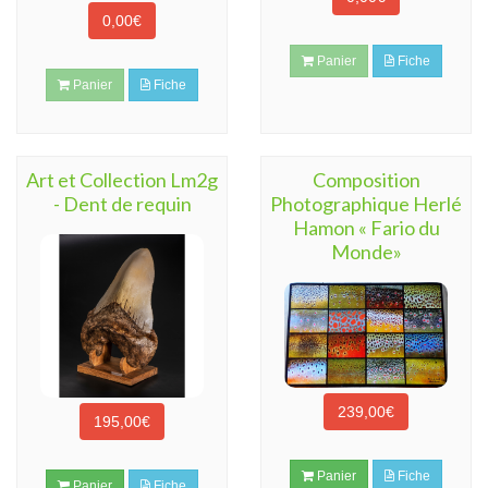
0,00€
Panier
Fiche
Panier
Fiche
Art et Collection Lm2g
Composition
- Dent de requin
Photographique Herlé
Hamon « Fario du
Monde»
239,00€
195,00€
Panier
Fiche
Panier
Fiche