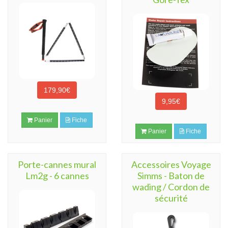
179,90€
9,95€
Panier
Fiche
Panier
Fiche
Porte-cannes mural
Accessoires Voyage
Lm2g - 6 cannes
Simms - Baton de
wading / Cordon de
sécurité