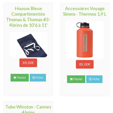
Housse Bleue
Accessoires Voyage
Compartimentée
Simms - Thermos 1,9 L
Thomas & Thomas #3 -
4 brins de 10’6 à 11’
69,00€
85,00€
Panier
Fiche
Panier
Fiche
Tube Winston - Cannes
4 brins