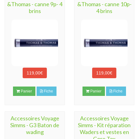
&Thomas - canne 9p- 4
&Thomas - canne 10p-
brins
4 brins
119,00€
119,00€
Panier
Fiche
Panier
Fiche
Accessoires Voyage
Accessoires Voyage
Simms - G3 Baton de
Simms - Kit réparation
wading
Waders et vestes en
Gore-Tex