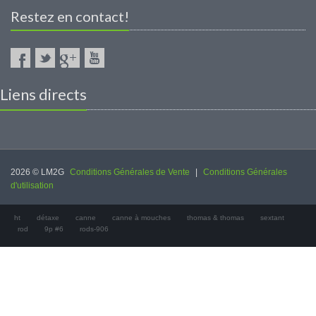
Restez en contact!
Liens directs
2026 © LM2G
Conditions Générales de Vente
|
Conditions Générales
d'utilisation
ht
détaxe
canne
canne à mouches
thomas & thomas
sextant
rod
9p #6
rods-906