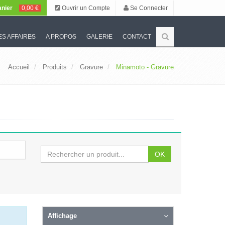
nier
0,00 €
Ouvrir un Compte
Se Connecter
S AFFAIRES
A PROPOS
GALERIE
CONTACT
Accueil
Produits
Gravure
Minamoto - Gravure
OK
Affichage