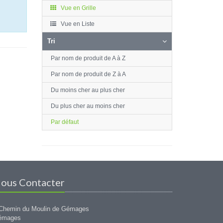
Vue en Grille
Vue en Liste
Tri
Par nom de produit de A à Z
Par nom de produit de Z à A
Du moins cher au plus cher
Du plus cher au moins cher
Par défaut
ous Contacter
Chemin du Moulin de Gémages
émages