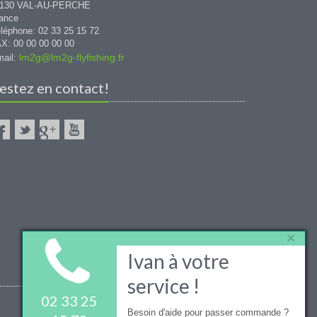
1130 VAL-AU-PERCHE
ance
léphone: 02 33 25 15 72
X: 00 00 00 00 00
lm2g@lm2g-flyfishing.fr
ail:
estez en contact!
×
Ivan à votre
service !
02 33 25
Besoin d'aide pour passer commande ?