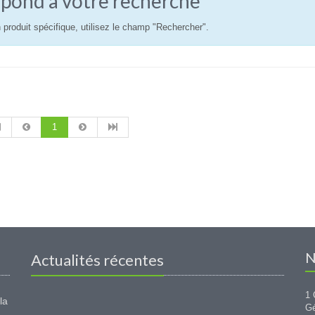
pond à votre recherche
 produit spécifique, utilisez le champ "Rechercher".
1
N
Actualités récentes
1 
la
G