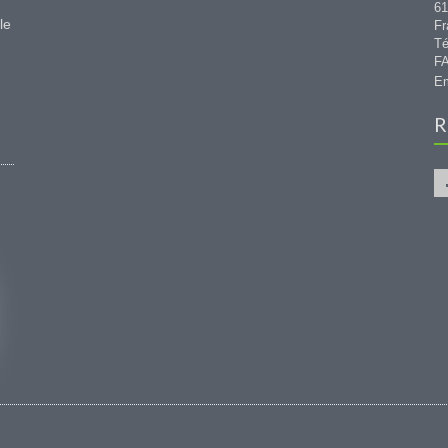
6
le
Fr
Té
FA
Em
R