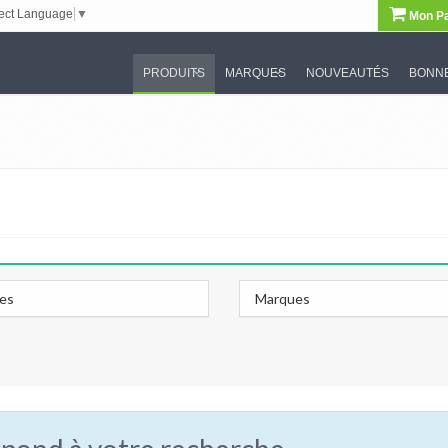
ect Language
▼
Mon Pa
PRODUITS
MARQUES
NOUVEAUTÉS
BONNE
les
Marques