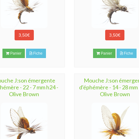
3,50€
3,50€
Panier
Fiche
Panier
Fiche
uche J:son émergente
Mouche J:son émerge
hémère - 22 - 7 mm h24 -
d'éphémère - 14 - 28 mm 
Olive Brown
Olive Brown