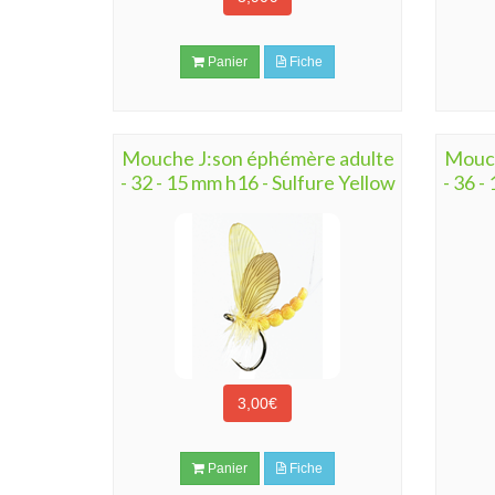
Panier
Fiche
Mouche J:son éphémère adulte
Mouch
- 32 - 15 mm h16 - Sulfure Yellow
- 36 -
3,00€
Panier
Fiche