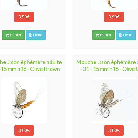
3,50€
3,90€
Panier
Fiche
Panier
Fiche
e J:son éphémère adulte
Mouche J:son éphémère 
- 15 mm h16 - Olive Brown
- 31 - 15 mm h16 - Olive
3,00€
3,00€