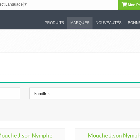
ect Language
▼
Mon Pa
PRODUITS
MARQUES
NOUVEAUTÉS
BONNE
Familles
ouche J:son Nymphe
Mouche J:son Nymp