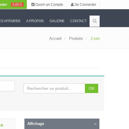
nier
0,00 €
Ouvrir un Compte
Se Connecter
S AFFAIRES
A PROPOS
GALERIE
CONTACT
Accueil
Produits
J:son
OK
he
Affichage