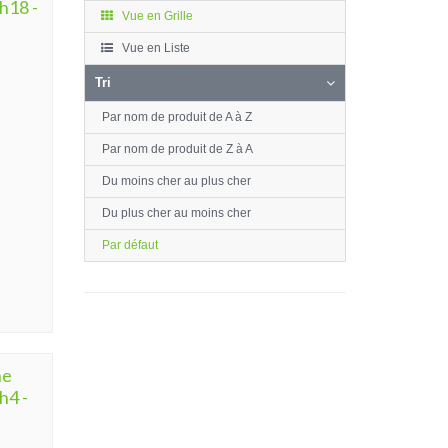
h18 -
Vue en Grille
Vue en Liste
Tri
Par nom de produit de A à Z
Par nom de produit de Z à A
Du moins cher au plus cher
Du plus cher au moins cher
Par défaut
he
h4 -