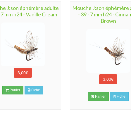
e J:son éphémère adulte
Mouche J:son éphémère 
- 7 mm h24 - Vanille Cream
- 39 - 7 mm h24 - Cinn
Brown
3,00€
3,00€
Panier
Fiche
Panier
Fiche