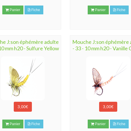
Panier
Fiche
Panier
Fiche
e J:son éphémère adulte
Mouche J:son éphémère 
 10 mm h20 - Sulfure Yellow
- 33 - 10 mm h20 - Vanille
3,00€
3,00€
Panier
Fiche
Panier
Fiche