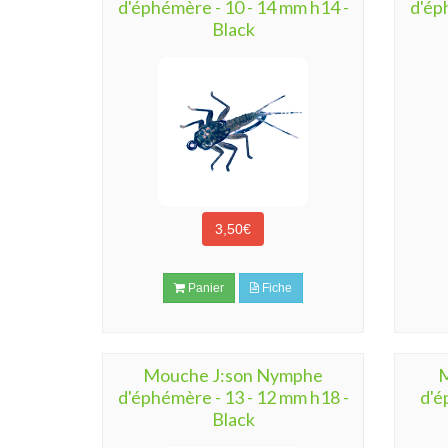
d'éphémère - 10 - 14 mm h14 -
d'ép
Black
3,50€
Panier
Fiche
Mouche J:son Nymphe
M
d'éphémère - 13 - 12 mm h18 -
d'é
Black