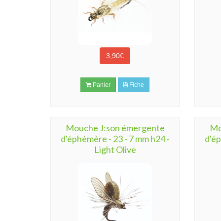
3,90€
Panier
Fiche
Mouche J:son émergente
Mo
d'éphémère - 23 - 7 mm h24 -
d'ép
Light Olive