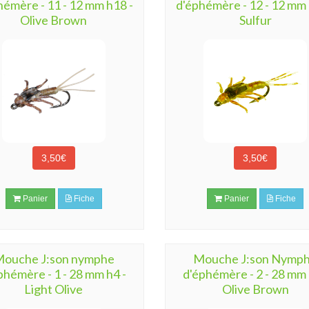
hémère - 11 - 12 mm h18 -
d'éphémère - 12 - 12 mm 
Olive Brown
Sulfur
3,50€
3,50€
Panier
Fiche
Panier
Fiche
ouche J:son nymphe
Mouche J:son Nymp
phémère - 1 - 28 mm h4 -
d'éphémère - 2 - 28 mm 
Light Olive
Olive Brown