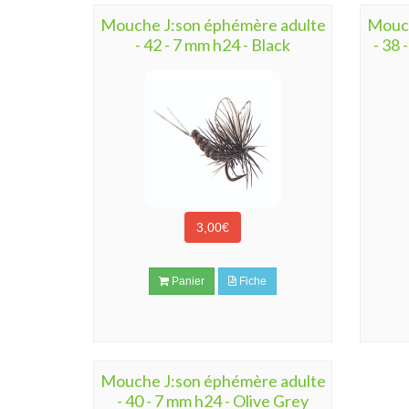
Mouche J:son éphémère adulte
Mouch
- 42 - 7 mm h24 - Black
- 38 
3,00€
Panier
Fiche
Mouche J:son éphémère adulte
- 40 - 7 mm h24 - Olive Grey