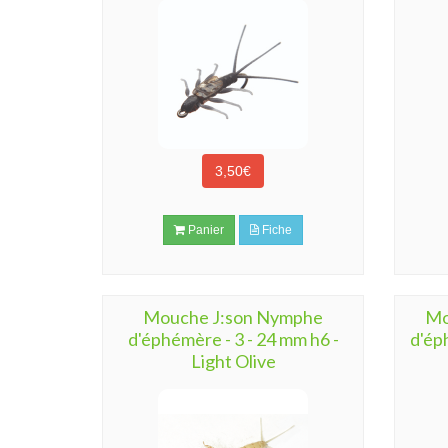
3,50€
Panier
Fiche
Mouche J:son Nymphe
Mo
d'éphémère - 3 - 24 mm h6 -
d'ép
Light Olive