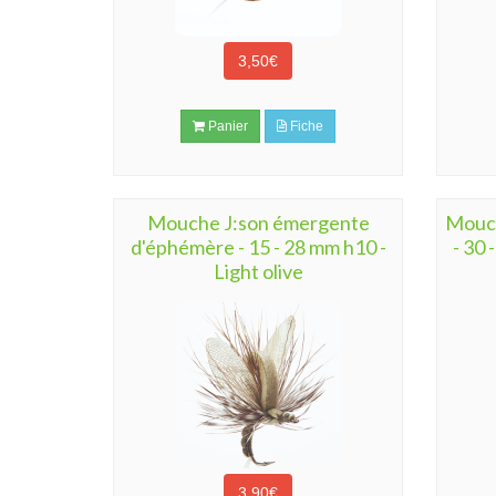
3,50€
Panier
Fiche
Mouche J:son émergente
Mouch
d'éphémère - 15 - 28 mm h10 -
- 30 
Light olive
3,90€