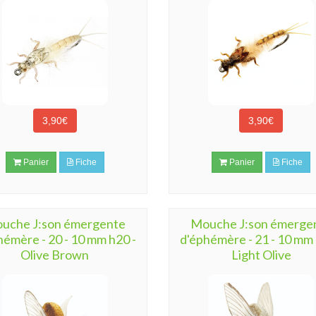
3,90€
3,90€
Panier
Fiche
Panier
Fiche
uche J:son émergente
Mouche J:son émerge
hémère - 20 - 10 mm h20 -
d'éphémère - 21 - 10 mm 
Olive Brown
Light Olive