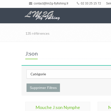
contact@lm2g-flyfishing.fr
02 33 25 15 72
Sel
135 références
J:son
Catégorie
Supprimer Filtres
Mouche J:son Nymphe
M