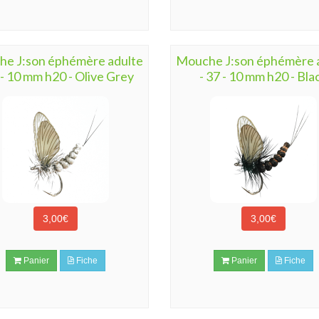
e J:son éphémère adulte
Mouche J:son éphémère 
 - 10 mm h20 - Olive Grey
- 37 - 10 mm h20 - Bla
3,00€
3,00€
Panier
Fiche
Panier
Fiche