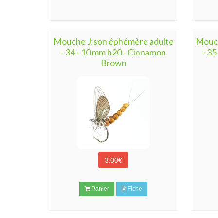
Mouche J:son éphémère adulte
Mouch
- 34 - 10 mm h20 - Cinnamon
- 35
Brown
3,00€
Panier
Fiche