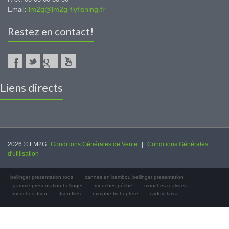
lm2g@lm2g-flyfishing.fr
Email:
Restez en contact!
Liens directs
2026 © LM2G
Conditions Générales de Vente
|
Conditions Générales
d'utilisation
bellinger presentation rods
cannes en bambou bellinger presentation
gamme presentation bellinger
mouches pêche
mouches realistes
mouches Json
Json flies
nymphe trichoptere
caddis larva