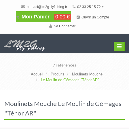
contact@lm2g-flyfishing.fr
02 33 25 15 72 >
Mon Panier
0,00 €
Ouvrir un Compte
Se Connecter
Affiche
Menu
7 références
Accueil
Produits
Moulinets Mouche
Le Moulin de Gémages "Ténor AR"
Moulinets Mouche Le Moulin de Gémages
"Ténor AR"