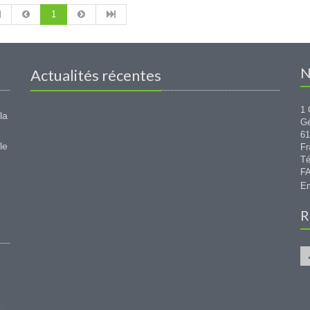
1
N
Actualités récentes
1 
la
G
6
le
Fr
Té
FA
Em
R