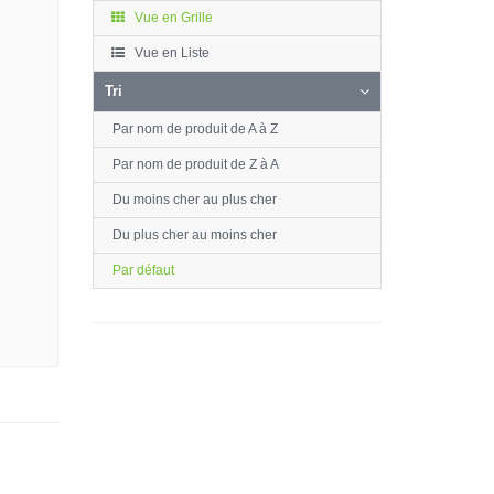
Vue en Grille
Vue en Liste
Tri
Par nom de produit de A à Z
Par nom de produit de Z à A
Du moins cher au plus cher
Du plus cher au moins cher
Par défaut