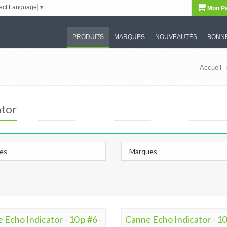
ect Language
▼
Mon Pa
PRODUITS
MARQUES
NOUVEAUTÉS
BONNE
Accueil
ator
les
Marques
 Echo Indicator - 10 p #6 -
Canne Echo Indicator - 10 