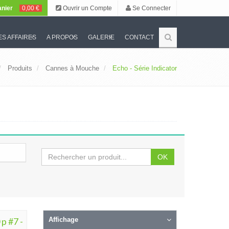
nier
0,00 €
Ouvrir un Compte
Se Connecter
S AFFAIRES
A PROPOS
GALERIE
CONTACT
Produits
Cannes à Mouche
Echo - Série Indicator
OK
p #7 -
Affichage