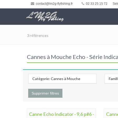
contact@lm2g-flyfishing.fr
02 33 25 15 72
Sel
3 références
Cannes à Mouche Echo - Série Indic
Catégorie: Cannes à Mouche
Famil
Supprimer filtres
Canne Echo Indicator - 9,6 p#6 -
Canne