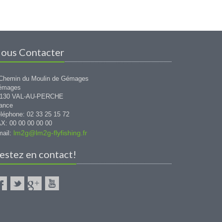
ous Contacter
Chemin du Moulin de Gémages
émages
1130 VAL-AU-PERCHE
ance
léphone: 02 33 25 15 72
X: 00 00 00 00 00
lm2g@lm2g-flyfishing.fr
ail:
estez en contact!