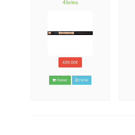
4 brins
439,00€
Panier
Fiche