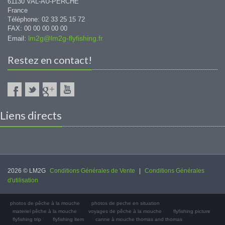
61130 VAL-AU-PERCHE
France
Téléphone: 02 33 25 15 72
FAX: 00 00 00 00 00
lm2g@lm2g-flyfishing.fr
Email:
Restez en contact!
Liens directs
2026 © LM2G
Conditions Générales de Vente
|
Conditions Générales
d'utilisation
photos de pêche à la mouche
photos de peche en situation
materiel pêche à la mouche
voyages de pêche à la mouche
flyfishing picture
flyfishing trip
flyfishing item
canne à mouche thomas and thomas