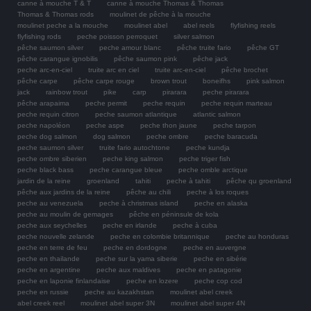
canne à mouche T & T
canne à mouche Thomas & Thomas
Thomas & Thomas rods
moulinet de pêche à la mouche
moulinet peche a la mouche
moulinet abel
abel reels
flyfishing reels
flyfishing rods
peche poisson perroquet
silver salmon
pêche saumon silver
peche amour blanc
pêche truite fario
pêche GT
pêche carangue ignobilis
pêche saumon pink
pêche jack
peche arc-en-ciel
truite arc en ciel
truite arc-en-ciel
pêche brochet
pêche carpe
pêche carpe rouge
brown trout
boneifhs
pink salmon
jack
rainbow trout
pike
carp
pirarara
peche pirarara
pêche arapaima
peche permit
peche requin
peche requin marteau
peche requin citron
peche saumon atlantique
atlantic salmon
peche napoléon
peche aspe
peche thon jaune
peche tarpon
peche dog salmon
dog salmon
peche ombre
peche baracuda
peche saumon silver
truite fario autochtone
peche kundja
peche ombre siberien
peche king salmon
peche triger fish
peche black bass
peche carangue bleue
peche omble arctique
jardin de la reine
groenland
tahiti
peche à tahiti
pêche qu groenland
pêche aux jardins de la reine
pêche au chili
peche à los roques
peche au venezuela
peche à christmas island
peche en alaska
peche au moulin de gemages
pêche en péninsule de kola
peche aux seychelles
peche en irlande
peche à cuba
peche nouvelle zelande
peche en colombie britannique
peche au honduras
peche en terre de feu
peche en dordogne
peche en auvergne
peche en thailande
peche sur la yama siberie
peche en sibérie
peche en argentine
peche aux maldives
peche en patagonie
peche en laponie finlandaise
peche en lozere
peche cop cod
peche en russie
peche au kazakhstan
moulinet abel creek
abel creek reel
moulinet abel super 3N
moulinet abel super 4N