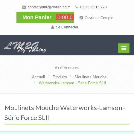
contact@lm2g-flyfishing.fr
02 33 25 15 72 >
Mon Panier
0,00 €
Ouvrir un Compte
Se Connecter
Affiche
Menu
6 références
Accueil
Produits
Moulinets Mouche
Waterworks-Lamson - Série Force SLII
Moulinets Mouche Waterworks-Lamson -
Série Force SLII