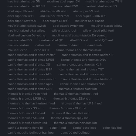
moulinet abel super 5N
moulinet abel super 6N
moulinet abel super 7/8N
moulinet abel super 9/10N
moulinet abel 12W
moulinet abel super 13
abel super 3N reel
abel super 4N reel
abel super 5N reel
abel super 6N reel
abel super 7/8N reel
abel super 9/10N reel
abel super 12W reel
abel super 13 reel
moulinet abel classic
moulinet abel classic switch
abel classic switch reel
moulinet classic willow
moulinet raised pillar willow
willow classic reel
willow raised pillar reel
abel reel custom De young
moulinet abel customisation De young
moulinet abel BG
moulinet abel QC
Abel BG reel
abel QC reel
moulinet dallari
dallari reel
moulinet 3-tand
3-tand reels
moulinet echo
echo reels
canne thomas and thomas solar
canne thomas and thomas vector
canne thomas and thomas horizon II
canne thomas and thomas LPSII
canne thomas and thomas DNA
canne thomas and thomas 3S
canne thomas and thomas XL4
canne thomas and thomas ESP
canne thomas and thomas TNT
canne thomas and thomas ATS
canne thomas and thomas spey
canne thomas and thomas switch
canne thomas and thomas heirloom
canne thomas and thomas apex
canne thomas and thomas NS5
canne thomas and thomas NSII
thomas & thomas solar rod
thomas & thomas vector rod
thomas & thomas horizon II rod
thomas & thomas LPSII rod
thomas & thomas DNA rod
thomas and thomas horizon II rod
thomas & thomas LPS II rod
thomas & thomas 3S rod
thomas & thomas XL4 rod
thomas & thomas ESP rod
thomas & thomas TNT rod
thomas & thomas ATS rod
thomas & thomas spey rod
thomas & thomas switch rod
thomas & thomas heirloom rod
canne a mouche echo III
echo III rod
canne echo kids
echo kids rod
canne mouche bellinger bambou
bamboo rod bellinger