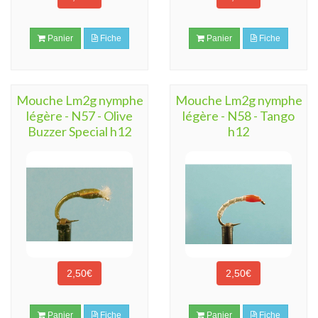
Panier
Fiche
Panier
Fiche
Mouche Lm2g nymphe
Mouche Lm2g nymphe
légère - N57 - Olive
légère - N58 - Tango
Buzzer Special h12
h12
2,50€
2,50€
Panier
Fiche
Panier
Fiche