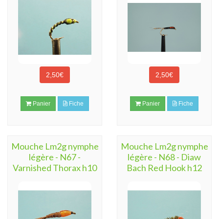
2,50€
2,50€
Panier
Fiche
Panier
Fiche
Mouche Lm2g nymphe
Mouche Lm2g nymphe
légère - N67 -
légère - N68 - Diaw
Varnished Thorax h10
Bach Red Hook h12