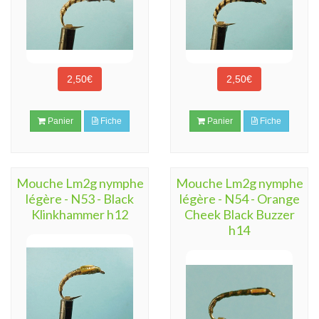
2,50€
2,50€
Panier
Fiche
Panier
Fiche
Mouche Lm2g nymphe
Mouche Lm2g nymphe
légère - N53 - Black
légère - N54 - Orange
Klinkhammer h12
Cheek Black Buzzer
h14