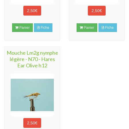
2,50€
2,50€
Panier
Fiche
Panier
Fiche
Mouche Lm2g nymphe
légère - N70 - Hares
Ear Olive h12
2,50€