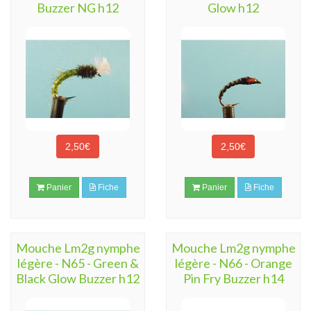
Buzzer NG h12
Glow h12
2,50€
2,50€
Panier
Fiche
Panier
Fiche
Mouche Lm2g nymphe
Mouche Lm2g nymphe
légère - N65 - Green &
légère - N66 - Orange
Black Glow Buzzer h12
Pin Fry Buzzer h14