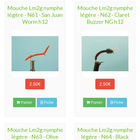
Mouche Lm2g nymphe
Mouche Lm2g nymphe
légère - N61 - San Juan
légère - N62 - Claret
Worm h12
Buzzer NG h12
2,50€
2,50€
Panier
Fiche
Panier
Fiche
Mouche Lm2g nymphe
Mouche Lm2g nymphe
légère - N63 - Olive
légère - N64 - Black