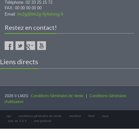
Téléphone: 02 33 25 15 72
FAX: 00 00 00 00 00
lm2g@lm2g-flyfishing.fr
Email:
Restez en contact!
Liens directs
2026 © LM2G
Conditions Générales de Vente
|
Conditions Générales
d'utilisation
cgv
conditions générales de vente
moulinet
Abel
vaya
soie de 3 à 5
vert profond