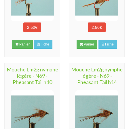
2,50€
2,50€
Panier
Fiche
Panier
Fiche
Mouche Lm2g nymphe
Mouche Lm2g nymphe
légère - N69 -
légère - N69 -
Pheasant Tail h10
Pheasant Tail h14