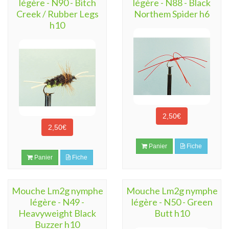
légère - N90 - Bitch
légère - N88 - Black
Creek / Rubber Legs
Northem Spider h6
h10
2,50€
2,50€
Panier
Fiche
Panier
Fiche
Mouche Lm2g nymphe
Mouche Lm2g nymphe
légère - N49 -
légère - N50 - Green
Heavyweight Black
Butt h10
Buzzer h10