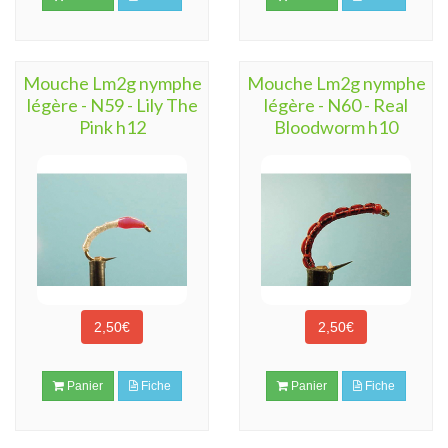
Mouche Lm2g nymphe
Mouche Lm2g nymphe
légère - N59 - Lily The
légère - N60 - Real
Pink h12
Bloodworm h10
2,50€
2,50€
Panier
Fiche
Panier
Fiche