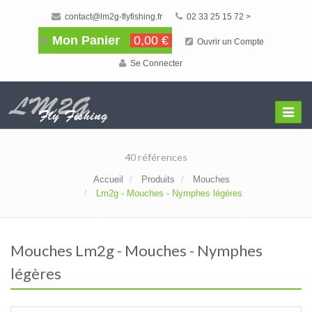
contact@lm2g-flyfishing.fr
02 33 25 15 72 >
Mon Panier
0,00 €
Ouvrir un Compte
Se Connecter
Affiche
Menu
40 références
Accueil
Produits
Mouches
Lm2g - Mouches - Nymphes légères
Mouches Lm2g - Mouches - Nymphes
légères