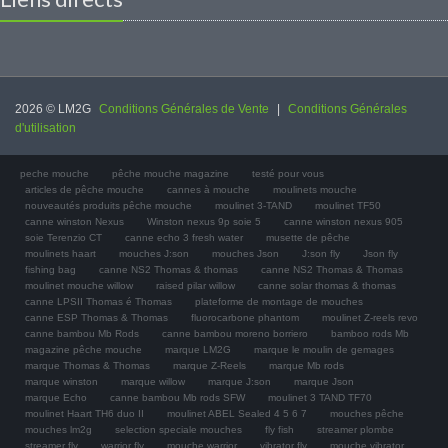
2026 © LM2G
Conditions Générales de Vente
|
Conditions Générales
d'utilisation
peche mouche
pêche mouche magazine
testé pour vous
articles de pêche mouche
cannes à mouche
moulinets mouche
nouveautés produits pêche mouche
moulinet 3-TAND
moulinet TF50
canne winston Nexus
Winston nexus 9p soie 5
canne winston nexus 905
soie Terenzio CT
canne echo 3 fresh water
musette de pêche
moulinets haart
mouches J:son
mouches Json
J:son fly
Json fly
fishing bag
canne NS2 Thomas & thomas
canne NS2 Thomas & Thomas
moulinet mouche willow
raised pilar willow
canne solar thomas & thomas
canne LPSII Thomas é Thomas
plateforme de montage de mouches
canne ESP Thomas & Thomas
fluorocarbone phantom
moulinet Z-reels revo
canne bambou Mb Rods
canne bambou moreno borriero
bamboo rods Mb
magazine pêche mouche
marque LM2G
marque le moulin de gemages
marque Thomas & Thomas
marque Z-Reels
marque Mb rods
marque winston
marque willow
marque J:son
marque Json
marque Echo
canne bambou Mb rods SFW
moulinet 3 TAND TF70
moulinet Haart TH6 duo II
moulinet ABEL Sealed 4 5 6 7
mouches pêche
mouches lm2g
selection speciale mouches
fly fish
streamer plombe
streamer fly
warrior fly
mouche warrior
vibrator fly
mouche vibrator