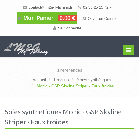
contact@lm2g-flyfishing.fr
02 33 25 15 72 >
Mon Panier
0,00 €
Ouvrir un Compte
Se Connecter
Affiche
Menu
1 références
Accueil
Produits
Soies synthétiques
Monic - GSP Skyline Striper - Eaux froides
Soies synthétiques Monic - GSP Skyline
Striper - Eaux froides