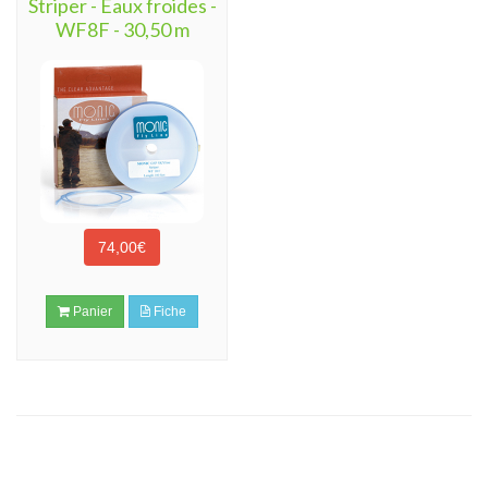
Striper - Eaux froides -
WF8F - 30,50 m
74,00€
Panier
Fiche